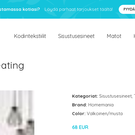
ustamassa kotiasi?
Löydä parhaat tarjoukset täältä!
PYYDÄ
Kodintekstiilit
Sisustusesineet
Matot
eating
Kategoriat:
Sisustusesineet
,
Brand:
Homemania
Color:
Valkoinen/musta
68 EUR