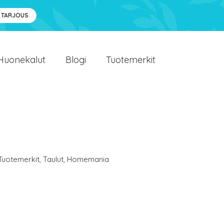
 TARJOUS
Huonekalut
Blogi
Tuotemerkit
Tuotemerkit
,
Taulut
,
Homemania