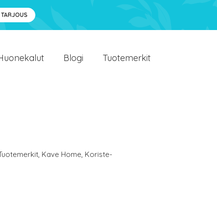
 TARJOUS
Huonekalut
Blogi
Tuotemerkit
Tuotemerkit
,
Kave Home
,
Koriste-