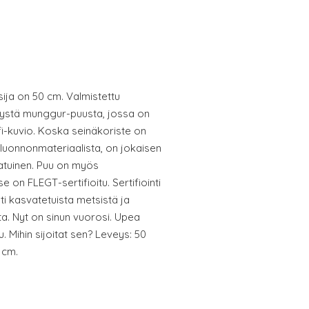
ija on 50 cm. Valmistettu
ätystä munggur-puusta, jossa on
fi-kuvio. Koska seinäkoriste on
 luonnonmateriaalista, on jokaisen
aatuinen. Puu on myös
 on FLEGT-sertifioitu. Sertifiointi
ti kasvatetuista metsistä ja
sta. Nyt on sinun vuorosi. Upea
u. Mihin sijoitat sen? Leveys: 50
 cm.