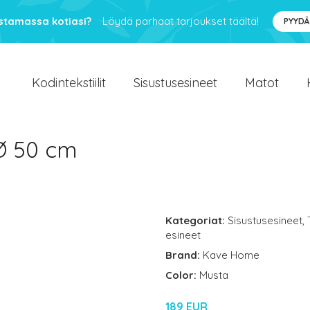
ustamassa kotiasi?
Löydä parhaat tarjoukset täältä!
PYYDÄ
Kodintekstiilit
Sisustusesineet
Matot
Ø 50 cm
Kategoriat:
Sisustusesineet
,
esineet
Brand:
Kave Home
Color:
Musta
189 EUR