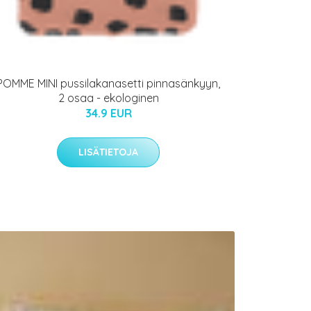
POMME MINI pussilakanasetti pinnasänkyyn,
2 osaa - ekologinen
34.9 EUR
LISÄTIETOJA