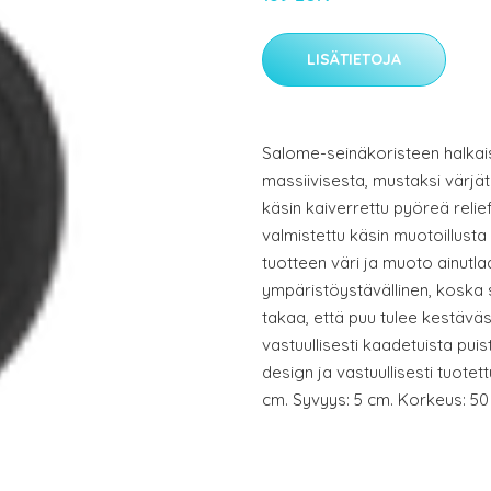
LISÄTIETOJA
Salome-seinäkoristeen halkais
massiivisesta, mustaksi värj
käsin kaiverrettu pyöreä relie
valmistettu käsin muotoillusta
tuotteen väri ja muoto ainutl
ympäristöystävällinen, koska se
takaa, että puu tulee kestäväs
vastuullisesti kaadetuista pui
design ja vastuullisesti tuotett
cm. Syvyys: 5 cm. Korkeus: 50