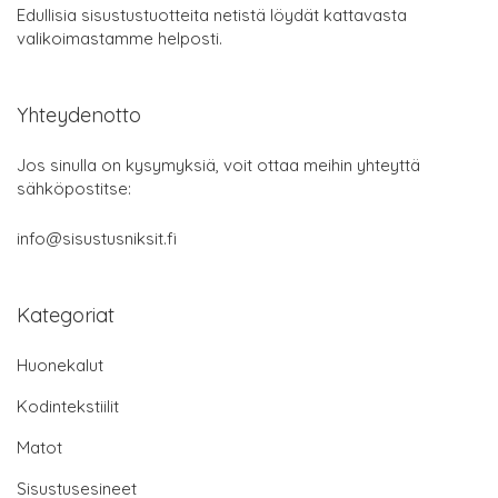
Edullisia sisustustuotteita netistä löydät kattavasta
valikoimastamme helposti.
Yhteydenotto
Jos sinulla on kysymyksiä, voit ottaa meihin yhteyttä
sähköpostitse:
info@sisustusniksit.fi
Kategoriat
Huonekalut
Kodintekstiilit
Matot
Sisustusesineet