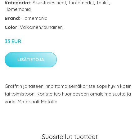
Kategoriat:
Sisustusesineet
,
Tuotemerkit
,
Taulut
,
Homemania
Brand:
Homemania
Color:
Valkoinen/punainen
33 EUR
LISÄTIETOJA
Graffitin ja taiteen innoittama seinäkoriste sopii hyvin kotiin
tai toimistoon. Koriste tuo huoneeseen omaleimaisuutta ja
väriä. Materiaali: Metallia
Suositellut tuotteet