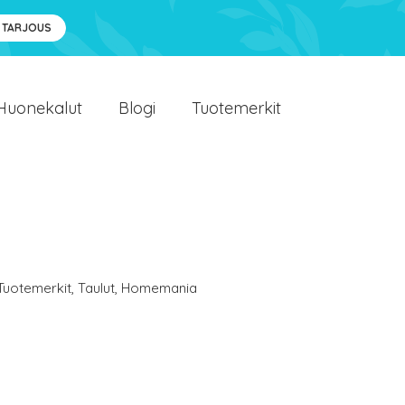
 TARJOUS
Huonekalut
Blogi
Tuotemerkit
Tuotemerkit
,
Taulut
,
Homemania