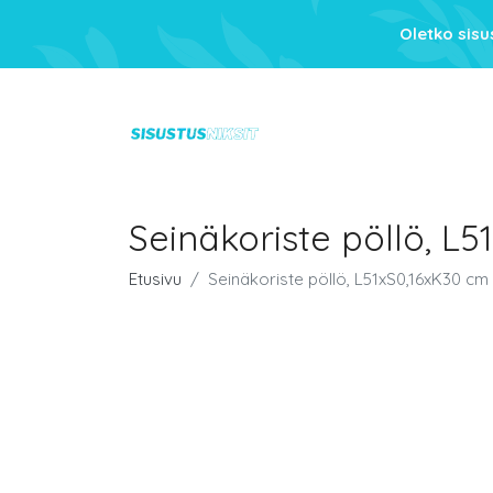
Oletko sis
Seinäkoriste pöllö, L
Etusivu
Seinäkoriste pöllö, L51xS0,16xK30 cm