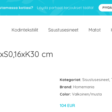
ustamassa kotiasi?
Löydä parhaat tarjoukset täältä!
PYYDÄ
Kodintekstiilit
Sisustusesineet
Matot
51xS0,16xK30 cm
Kategoriat:
Sisustusesineet
,
Brand:
Homemania
Color:
Valkoinen/musta
104 EUR