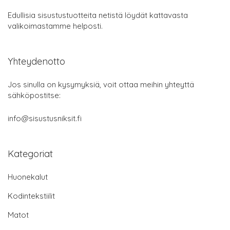
Edullisia sisustustuotteita netistä löydät kattavasta
valikoimastamme helposti.
Yhteydenotto
Jos sinulla on kysymyksiä, voit ottaa meihin yhteyttä
sähköpostitse:
info@sisustusniksit.fi
Kategoriat
Huonekalut
Kodintekstiilit
Matot