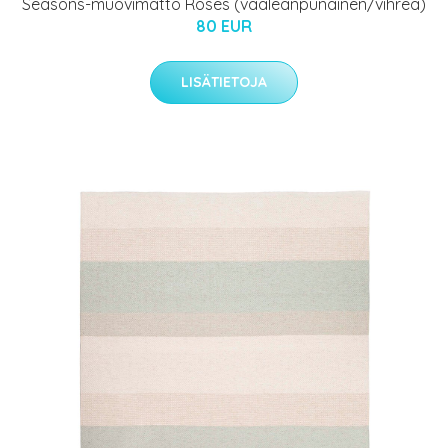
Seasons-muovimatto Roses (vaaleanpunainen/vihreä)
80 EUR
LISÄTIETOJA