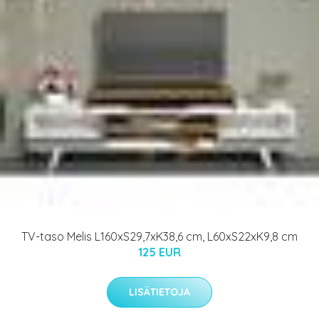
TV-taso Melis L160xS29,7xK38,6 cm, L60xS22xK9,8 cm
125 EUR
LISÄTIETOJA