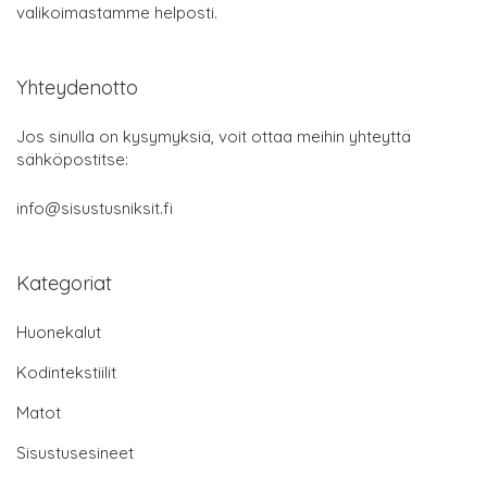
valikoimastamme helposti.
Yhteydenotto
Jos sinulla on kysymyksiä, voit ottaa meihin yhteyttä
sähköpostitse:
info@sisustusniksit.fi
Kategoriat
Huonekalut
Kodintekstiilit
Matot
Sisustusesineet