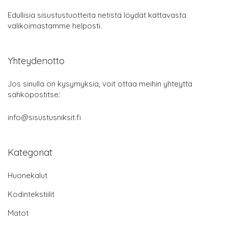
Edullisia sisustustuotteita netistä löydät kattavasta
valikoimastamme helposti.
Yhteydenotto
Jos sinulla on kysymyksiä, voit ottaa meihin yhteyttä
sähköpostitse:
info@sisustusniksit.fi
Kategoriat
Huonekalut
Kodintekstiilit
Matot