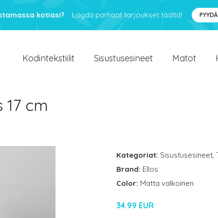
ustamassa kotiasi?
Löydä parhaat tarjoukset täältä!
PYYDÄ
Kodintekstiilit
Sisustusesineet
Matot
s 17 cm
Kategoriat:
Sisustusesineet
,
Brand:
Ellos
Color:
Matta valkoinen
34.99 EUR