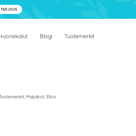
 TARJOUS
Huonekalut
Blogi
Tuotemerkit
Tuotemerkit
,
Maljakot
,
Ellos