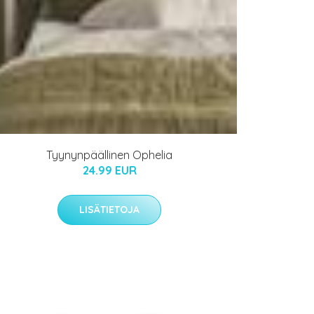
Tyynynpäällinen Ophelia
24.99 EUR
LISÄTIETOJA