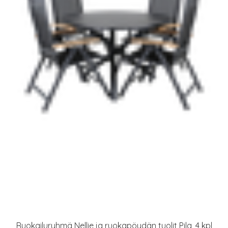
Ruokailuryhmä Nellie ja ruokapöydän tuolit Pila, 4 kpl