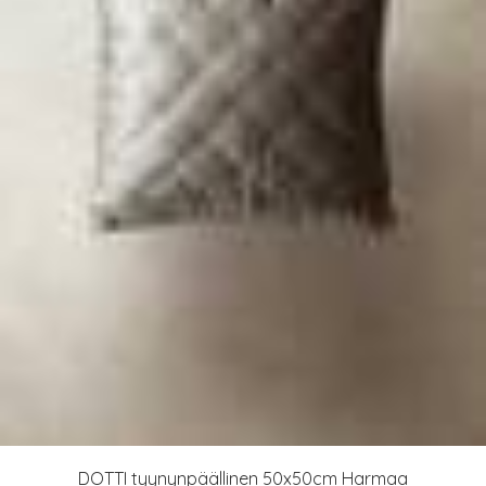
DOTTI tyynynpäällinen 50x50cm Harmaa