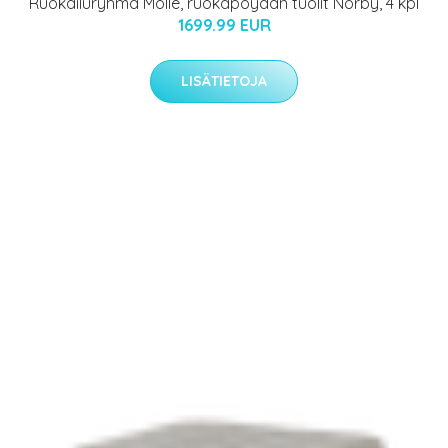
Ruokailuryhmä Molle, ruokapöydän tuolit Norby, 4 kpl
1699.99 EUR
LISÄTIETOJA