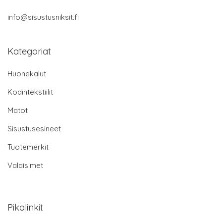
info@sisustusniksit.fi
Kategoriat
Huonekalut
Kodintekstiilit
Matot
Sisustusesineet
Tuotemerkit
Valaisimet
Pikalinkit