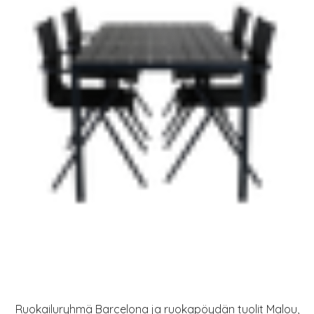
Ruokailuryhmä Barcelona ja ruokapöydän tuolit Malou,