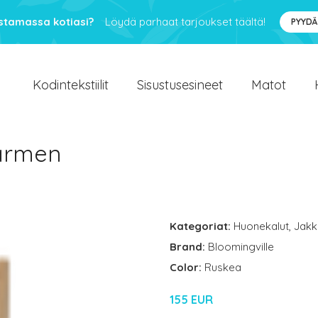
ustamassa kotiasi?
Löydä parhaat tarjoukset täältä!
PYYDÄ
Kodintekstiilit
Sisustusesineet
Matot
armen
Kategoriat:
Huonekalut
,
Jakk
Brand:
Bloomingville
Color:
Ruskea
155 EUR