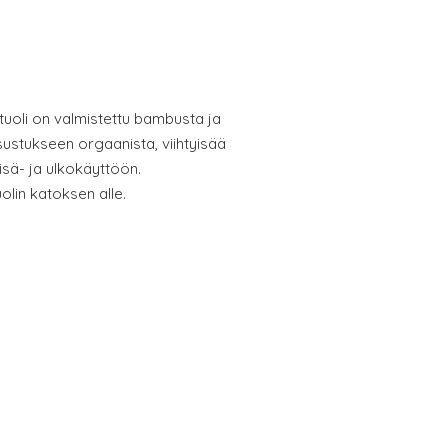
tuoli on valmistettu bambusta ja
sustukseen orgaanista, viihtyisää
isä- ja ulkokäyttöön.
olin katoksen alle.