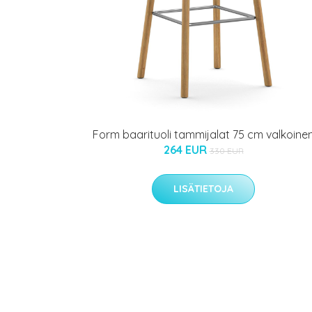
Form baarituoli tammijalat 75 cm valkoine
264 EUR
330 EUR
LISÄTIETOJA