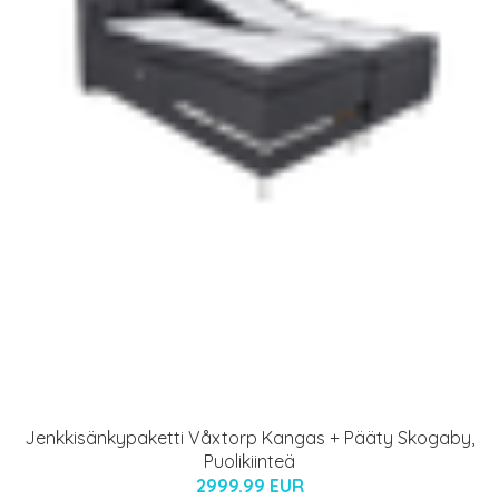
Jenkkisänkypaketti Våxtorp Kangas + Pääty Skogaby,
Puolikiinteä
2999.99 EUR