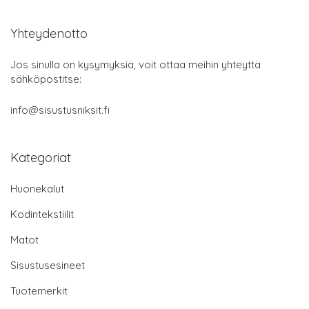
Yhteydenotto
Jos sinulla on kysymyksiä, voit ottaa meihin yhteyttä
sähköpostitse:
info@sisustusniksit.fi
Kategoriat
Huonekalut
Kodintekstiilit
Matot
Sisustusesineet
Tuotemerkit