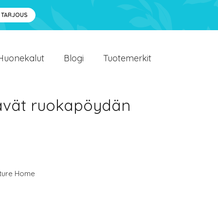
 TARJOUS
Huonekalut
Blogi
Tuotemerkit
tävät ruokapöydän
ture Home