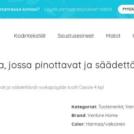
ustamassa kotiasi?
Löydä parhaat tarjoukset täältä!
PYYDÄ
Kodintekstiilit
Sisustusesineet
Matot
, jossa pinottavat ja säädet
at ja säädettävät ruokapöydän tuolit Cassie 4 kpl
Kategoriat:
Tuotemerkit
,
Ven
Brand:
Venture Home
Color:
Harmaa/valkoinen