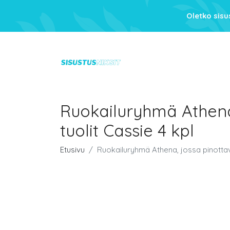
Oletko sis
Ruokailuryhmä Athena
tuolit Cassie 4 kpl
Etusivu
Ruokailuryhmä Athena, jossa pinottav