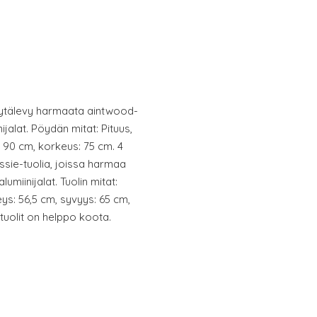
ytälevy harmaata aintwood-
ijalat. Pöydän mitat: Pituus,
: 90 cm, korkeus: 75 cm. 4
sie-tuolia, joissa harmaa
umiinijalat. Tuolin mitat:
ys: 56,5 cm, syvyys: 65 cm,
 tuolit on helppo koota.