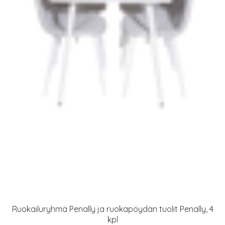
Ruokailuryhmä Penally ja ruokapöydän tuolit Penally, 4
kpl