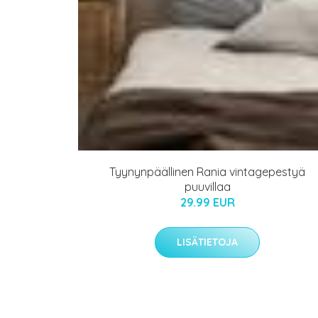
Tyynynpäällinen Rania vintagepestyä
puuvillaa
29.99 EUR
LISÄTIETOJA