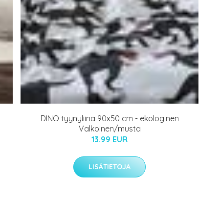
DINO tyynyliina 90x50 cm - ekologinen
Valkoinen/musta
13.99 EUR
LISÄTIETOJA