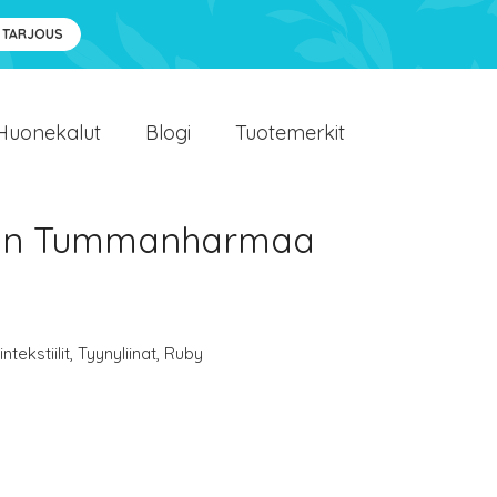
 TARJOUS
Huonekalut
Blogi
Tuotemerkit
ginen Tummanharmaa
ntekstiilit
,
Tyynyliinat
,
Ruby