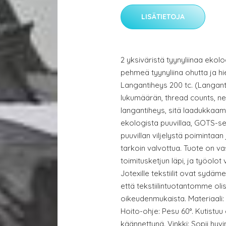
LISÄTIETOJA
2 yksiväristä tyynyliinaa ekolog
pehmeä tyynyliina ohutta ja hi
Langantiheys 200 tc. (Langan
lukumäärän, thread counts, ne
langantiheys, sitä laadukkaam
ekologista puuvillaa, GOTS-ser
puuvillan viljelystä poimintaan
tarkoin valvottua. Tuote on vas
toimitusketjun läpi, ja työolot v
Jotexille tekstiilit ovat syd
että tekstiilintuotantomme ol
oikeudenmukaista. Materiaali:
Hoito-ohje: Pesu 60°. Kutistuu
käännettynä. Vinkki: Sopii hyv