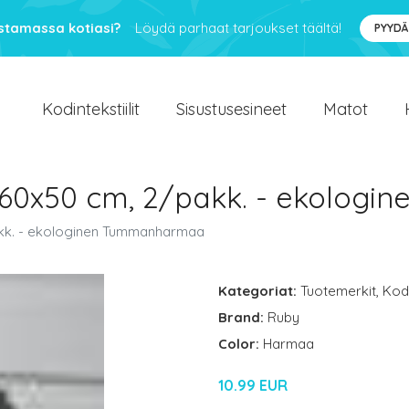
ustamassa kotiasi?
Löydä parhaat tarjoukset täältä!
PYYDÄ
Kodintekstiilit
Sisustusesineet
Matot
t 60x50 cm, 2/pakk. - ekolo
akk. - ekologinen Tummanharmaa
Kategoriat:
Tuotemerkit
,
Kodi
Brand:
Ruby
Color:
Harmaa
10.99 EUR