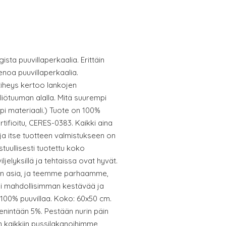
ista puuvillaperkaalia. Erittäin
enoa puuvillaperkaalia.
tiheys kertoo lankojen
liötuuman alalla. Mitä suurempi
pi materiaali.) Tuote on 100%
tifioitu, CERES-0383. Kaikki aina
 ja itse tuotteen valmistukseen on
tuullisesti tuotettu koko
iljelyksillä ja tehtaissa ovat hyvät.
ämen asia, ja teemme parhaamme,
isi mahdollisimman kestävää ja
 100% puuvillaa. Koko: 60x50 cm.
 enintään 5%. Pestään nurin päin
in kaikkiin pussilakanoihimme,