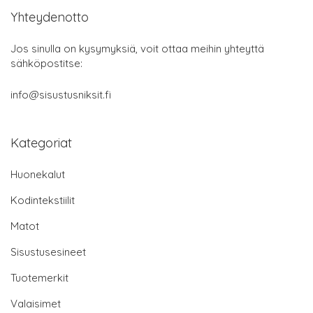
Yhteydenotto
Jos sinulla on kysymyksiä, voit ottaa meihin yhteyttä
sähköpostitse:
info@sisustusniksit.fi
Kategoriat
Huonekalut
Kodintekstiilit
Matot
Sisustusesineet
Tuotemerkit
Valaisimet