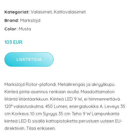
Kategoriat:
Valaisimet
,
Kattovalaisimet
Brand:
Markslöjd
Color:
Musta
103 EUR
LISÄTIETOJA
Markslöjd Rotor-plafondi. Metallirengas ja akryylikupu.
Kiinteä pinta-asennus renkaan avulla. Maadoittamaton
liitäntä liitäntäarkkuun. Kiinteä LED 9 W, ei himmennettävä.
120° valaistuskulma. 450 Lumen, energialuokka A. Leveys 35
cm Korkeus 10 cm Syvyys 35 cm Teho 9 W Lampunkanta
kiinteä LED Ei sisällä kattopistoketta perustuen uuteen EU-
direktiiviin. Tilaa erikseen.