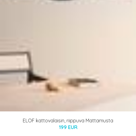
ELOF kattovalaisin, riippuva Mattamusta
199 EUR