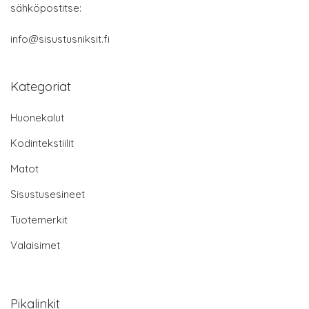
sähköpostitse:
info@sisustusniksit.fi
Kategoriat
Huonekalut
Kodintekstiilit
Matot
Sisustusesineet
Tuotemerkit
Valaisimet
Pikalinkit