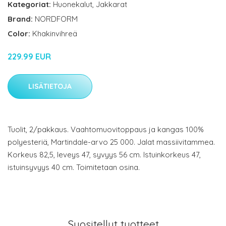
Kategoriat:
Huonekalut
,
Jakkarat
Brand:
NORDFORM
Color:
Khakinvihreä
229.99 EUR
LISÄTIETOJA
Tuolit, 2/pakkaus. Vaahtomuovitoppaus ja kangas 100%
polyesteriä, Martindale-arvo 25 000. Jalat massiivitammea.
Korkeus 82,5, leveys 47, syvyys 56 cm. Istuinkorkeus 47,
istuinsyvyys 40 cm. Toimitetaan osina.
Suositellut tuotteet