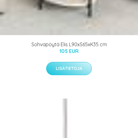
Sohvapöytä Elis L90xS65xK35 cm
105 EUR
LISÄTIETOJA