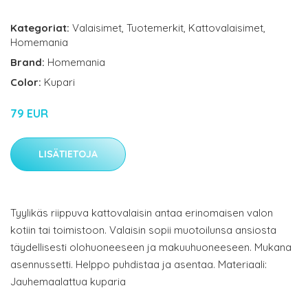
Kategoriat:
Valaisimet
,
Tuotemerkit
,
Kattovalaisimet
,
Homemania
Brand:
Homemania
Color:
Kupari
79 EUR
LISÄTIETOJA
Tyylikäs riippuva kattovalaisin antaa erinomaisen valon
kotiin tai toimistoon. Valaisin sopii muotoilunsa ansiosta
täydellisesti olohuoneeseen ja makuuhuoneeseen. Mukana
asennussetti. Helppo puhdistaa ja asentaa. Materiaali:
Jauhemaalattua kuparia