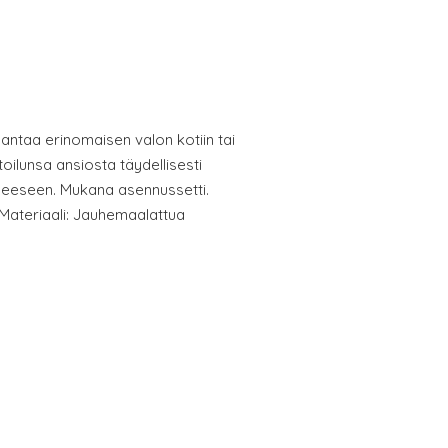
 antaa erinomaisen valon kotiin tai
oilunsa ansiosta täydellisesti
eseen. Mukana asennussetti.
Materiaali: Jauhemaalattua