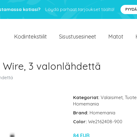
ustamassa kotiasi?
Löydä parhaat tarjoukset täältä!
PYYDÄ
Kodintekstiilit
Sisustusesineet
Matot
 Wire, 3 valonlähdettä
ähdettä
Kategoriat:
Valaisimet
,
Tuote
Homemania
Brand:
Homemania
Color:
We2162408-900
84 EUR