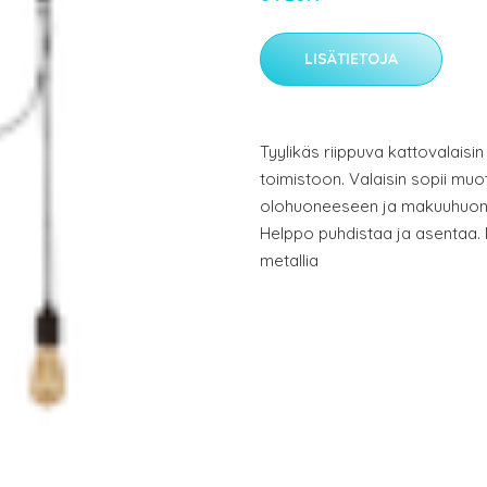
LISÄTIETOJA
Tyylikäs riippuva kattovalaisin
toimistoon. Valaisin sopii muot
olohuoneeseen ja makuuhuone
Helppo puhdistaa ja asentaa. 
metallia