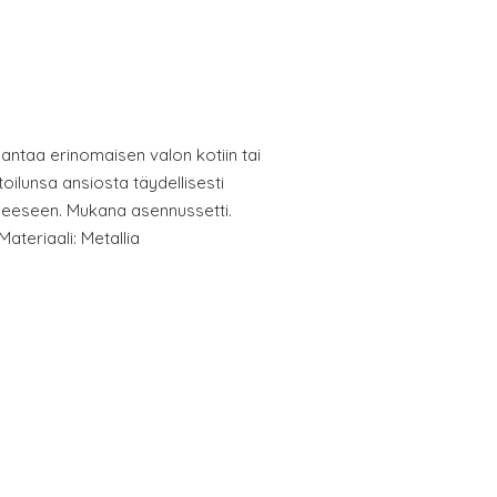
 antaa erinomaisen valon kotiin tai
oilunsa ansiosta täydellisesti
eseen. Mukana asennussetti.
ateriaali: Metallia