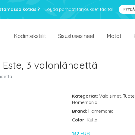
ustamassa kotiasi?
Löydä parhaat tarjoukset täältä!
PYYDÄ
Kodintekstiilit
Sisustusesineet
Matot
 Este, 3 valonlähdettä
hdettä
Kategoriat:
Valaisimet
,
Tuote
Homemania
Brand:
Homemania
Color:
Kulta
132 EUR