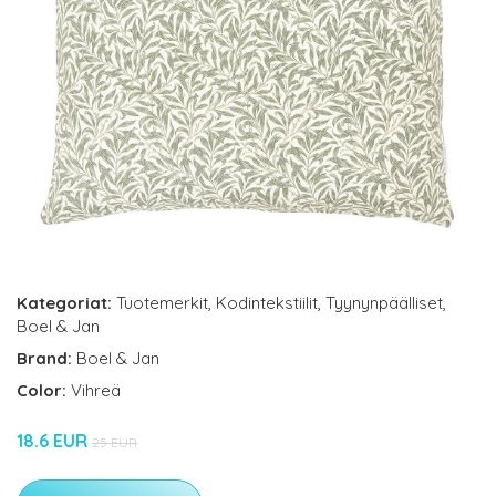
Kategoriat:
Tuotemerkit
,
Kodintekstiilit
,
Tyynynpäälliset
,
Boel & Jan
Brand:
Boel & Jan
Color:
Vihreä
18.6 EUR
25 EUR