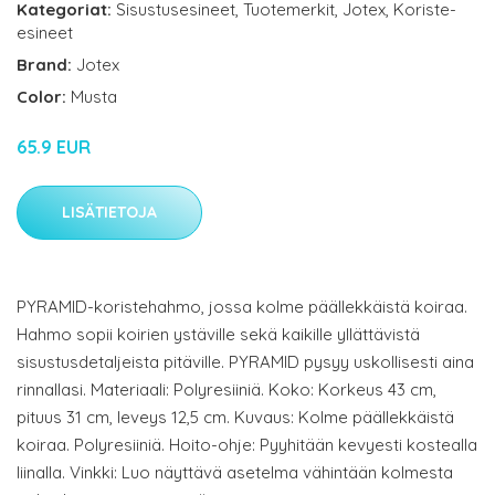
Kategoriat:
Sisustusesineet
,
Tuotemerkit
,
Jotex
,
Koriste-
esineet
Brand:
Jotex
Color:
Musta
65.9 EUR
LISÄTIETOJA
PYRAMID-koristehahmo, jossa kolme päällekkäistä koiraa.
Hahmo sopii koirien ystäville sekä kaikille yllättävistä
sisustusdetaljeista pitäville. PYRAMID pysyy uskollisesti aina
rinnallasi. Materiaali: Polyresiiniä. Koko: Korkeus 43 cm,
pituus 31 cm, leveys 12,5 cm. Kuvaus: Kolme päällekkäistä
koiraa. Polyresiiniä. Hoito-ohje: Pyyhitään kevyesti kostealla
liinalla. Vinkki: Luo näyttävä asetelma vähintään kolmesta