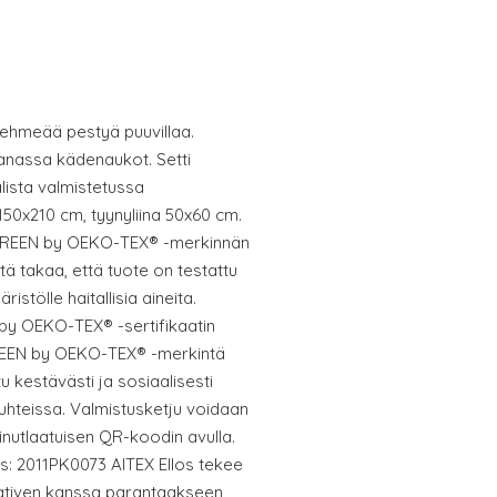
pehmeää pestyä puuvillaa.
anassa kädenaukot. Setti
lista valmistetussa
50x210 cm, tyynyliina 50x60 cm.
N GREEN by OEKO-TEX® -merkinnän
tä takaa, että tuote on testattu
istölle haitallisia aineita.
by OEKO-TEX® -sertifikaatin
REEN by OEKO-TEX® -merkintä
u kestävästi ja sosiaalisesti
suhteissa. Valmistusketju voidaan
inutlaatuisen QR-koodin avulla.
s: 2011PK0073 AITEX Ellos tekee
tiativen kanssa parantaakseen