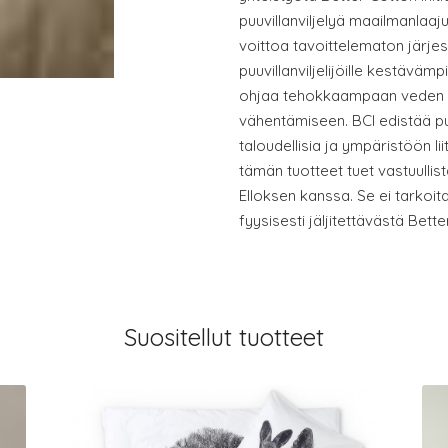
puuvillanviljelyä maailmanlaaju
voittoa tavoittelematon järje
puuvillanviljelijöille kestävämp
ohjaa tehokkaampaan veden k
vähentämiseen. BCI edistää puuv
taloudellisia ja ympäristöön li
tämän tuotteet tuet vastuullis
Elloksen kanssa. Se ei tarkoita
fyysisesti jäljitettävästä Bette
Suositellut tuotteet