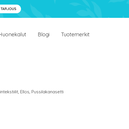
 TARJOUS
Huonekalut
Blogi
Tuotemerkit
ntekstiilit
,
Ellos
,
Pussilakanasetti