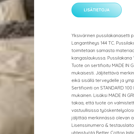
LISÄTIETOJA
Yksivärinen pussilakanasetti 
Langantiheys 144 TC. Pussilak
toimitetaan samasta materiaa
kangaslaukussa. Pussilakana 1
Tuote on sertifioitu MADE I
mukaisesti. Jäljitettävä merkin
eikä sisällä terveydelle ja ympär
Sertifiointi on STANDARD 100 
mukainen. Lisäksi MADE IN G
takaa, että tuote on valmistett
vastuullisissa työskentelyolo
jäljittää merkinnässä olevan a
Lisenssinumero & testauslaito
yhteistyötä Better Cotton Ini