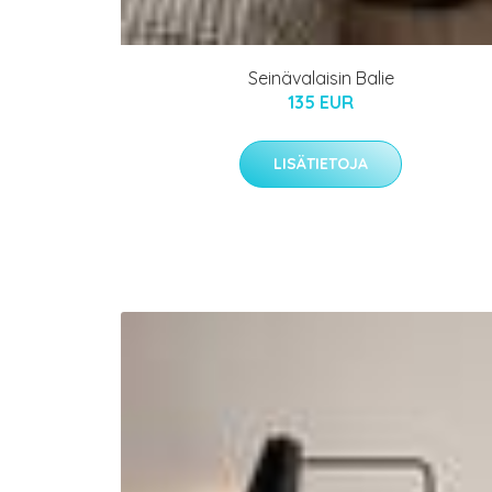
Seinävalaisin Balie
135 EUR
LISÄTIETOJA