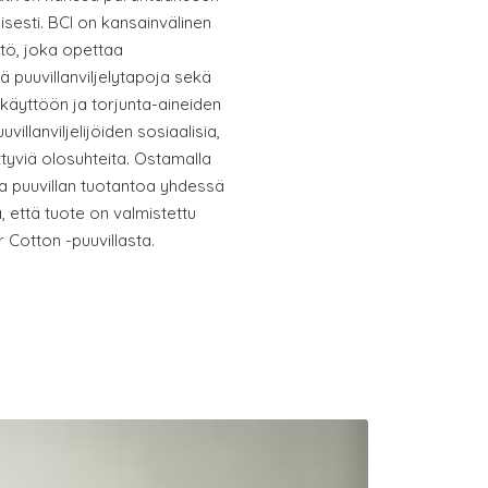
isesti. BCI on kansainvälinen
stö, joka opettaa
iä puuvillanviljelytapoja sekä
äyttöön ja torjunta-aineiden
illanviljelijöiden sosiaalisia,
ittyviä olosuhteita. Ostamalla
ta puuvillan tuotantoa yhdessä
, että tuote on valmistettu
r Cotton -puuvillasta.