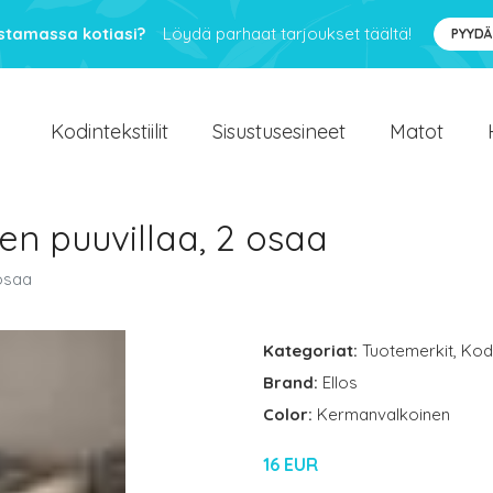
ustamassa kotiasi?
Löydä parhaat tarjoukset täältä!
PYYDÄ
Kodintekstiilit
Sisustusesineet
Matot
en puuvillaa, 2 osaa
 osaa
Kategoriat:
Tuotemerkit
,
Kodi
Brand:
Ellos
Color:
Kermanvalkoinen
16 EUR