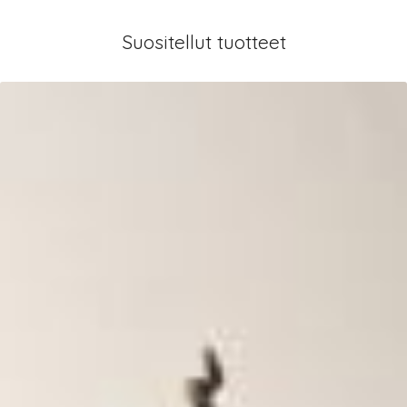
Suositellut tuotteet