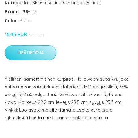
Kategoriat:
Sisustusesineet
,
Koriste-esineet
Brand:
PUMPIS
Color:
Kulta
16.45 EUR
32.9 EUR
LISÄTIETOJA
Ylellinen, samettimainen kurpitsa. Halloween-suosikki, joka
antaa upean vaikutelman. Materiaali: 15% polyresiiniä, 35%
akryyliä, 25% polyesteriä, 25% kvartsihiekkaa täytteenä.
Koko: Korkeus 22,2 cm, leveys 23,5 cm, syvyys 23,3 cm.
Vinkki: Luo asetelma sijoittamalla useita kurpitsoja
ryhmäksi. Yhdistä mielellään eri kokoja ja värejä.