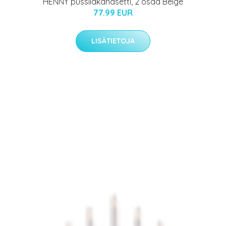
HENNY pussilakanasetti, 2 osaa Beige
77.99 EUR
LISÄTIETOJA