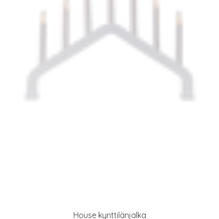
House kynttilänjalka