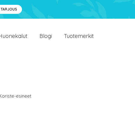
 TARJOUS
Huonekalut
Blogi
Tuotemerkit
Koriste-esineet