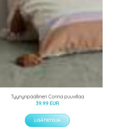
Tyynynpäällinen Corina puuvillaa
39.99 EUR
LISÄTIETOJA