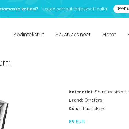
ustamassa kotiasi?
Löydä parhaat tarjoukset täältä!
PYYDÄ
Kodintekstiilit
Sisustusesineet
Matot
 cm
Kategoriat:
Sisustusesineet
,
Brand:
Orrefors
Color:
Läpinäkyvä
89 EUR