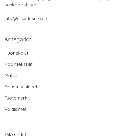
sähköpostitse:
info@sisustusniksit.fi
Kategoriat
Huonekalut
Kodintekstiilit
Matot
Sisustusesineet
Tuotemerkit
Valaisimet
Pikalinkit