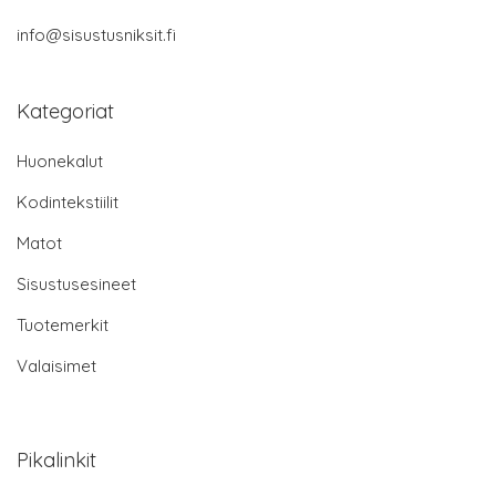
info@sisustusniksit.fi
Kategoriat
Huonekalut
Kodintekstiilit
Matot
Sisustusesineet
Tuotemerkit
Valaisimet
Pikalinkit