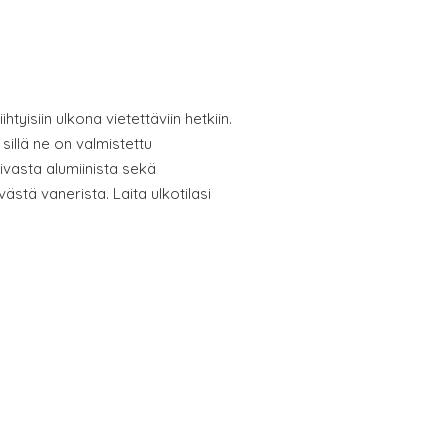
ihtyisiin ulkona vietettäviin hetkiin.
sillä ne on valmistettu
ivasta alumiinista sekä
stä vanerista. Laita ulkotilasi