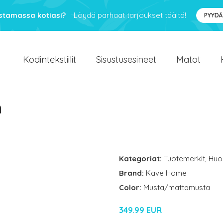
ustamassa kotiasi?
Löydä parhaat tarjoukset täältä!
PYYDÄ
Kodintekstiilit
Sisustusesineet
Matot
m
Kategoriat:
Tuotemerkit
,
Huo
Brand:
Kave Home
Color:
Musta/mattamusta
349.99 EUR