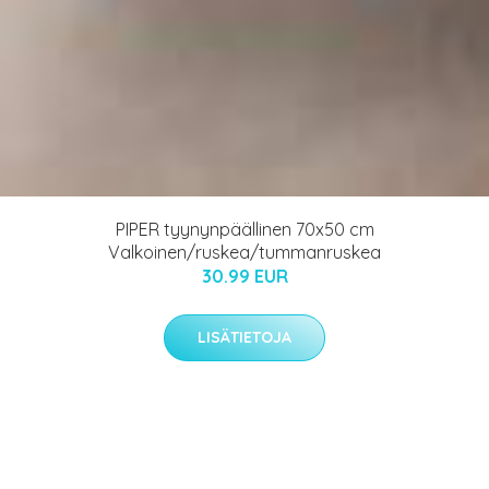
PIPER tyynynpäällinen 70x50 cm
Valkoinen/ruskea/tummanruskea
30.99 EUR
LISÄTIETOJA