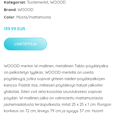
Kategoriat:
Tuotemerkit
,
WOOOD
Brand:
WOOOD
Color:
Musta/mattamusta
139.99 EUR
LISÄTIETOJA
WOOOD-merkin W-mallinen, metallinen Tablo-pöydänjalka
on pelkistetyn tyylikäs. WOOOD-merkillä on useita
pöytälevyjä, jotka sopivat yhteen näiden pöydänjalkojen
kanssa. Päätät itse, millaisen pöytälevyn haluat jalkoihin
yhdistää. Siten voit aina koostaa sisustukseesi sopivan
pöydän. W-mallinen jalka on valmistettu mattamustasta
jauhemaalatusta teräsputkesta, mitat 25 x 25 x 1 cm. Rungon
korkeus on 72 cm, leveys 79 cm ja syvyys 37 cm. Huom!