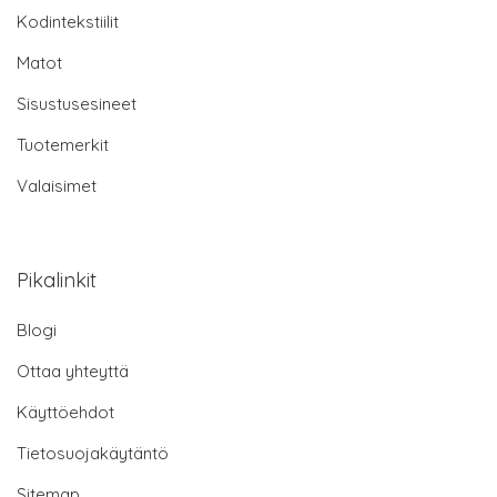
Kodintekstiilit
Matot
Sisustusesineet
Tuotemerkit
Valaisimet
Pikalinkit
Blogi
Ottaa yhteyttä
Käyttöehdot
Tietosuojakäytäntö
Sitemap