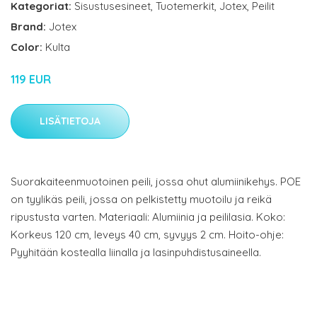
Kategoriat:
Sisustusesineet
,
Tuotemerkit
,
Jotex
,
Peilit
Brand:
Jotex
Color:
Kulta
119 EUR
LISÄTIETOJA
Suorakaiteenmuotoinen peili, jossa ohut alumiinikehys. POE
on tyylikäs peili, jossa on pelkistetty muotoilu ja reikä
ripustusta varten. Materiaali: Alumiinia ja peililasia. Koko:
Korkeus 120 cm, leveys 40 cm, syvyys 2 cm. Hoito-ohje:
Pyyhitään kostealla liinalla ja lasinpuhdistusaineella.