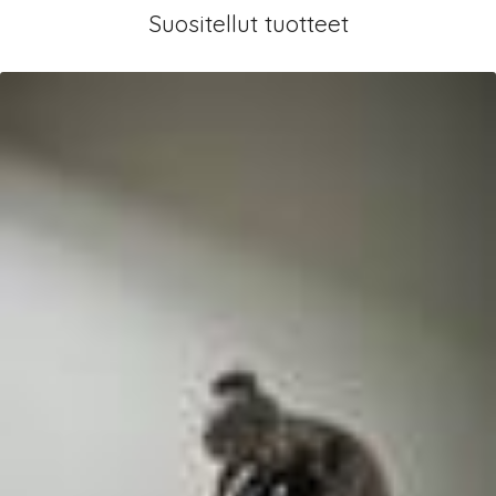
Suositellut tuotteet