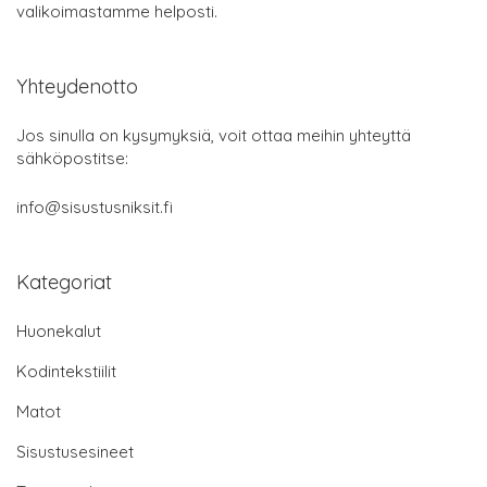
valikoimastamme helposti.
Yhteydenotto
Jos sinulla on kysymyksiä, voit ottaa meihin yhteyttä
sähköpostitse:
info@sisustusniksit.fi
Kategoriat
Huonekalut
Kodintekstiilit
Matot
Sisustusesineet