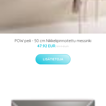
POW peili - 50 cm Nikkelipinnoitettu messinki
47.92 EUR
59.9 EUR
LISÄTIETOJA