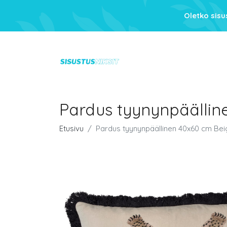
Oletko sis
Pardus tyynynpäällin
Etusivu
Pardus tyynynpäällinen 40x60 cm Be