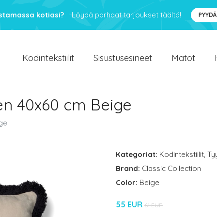
ustamassa kotiasi?
Löydä parhaat tarjoukset täältä!
PYYDÄ
Kodintekstiilit
Sisustusesineet
Matot
en 40x60 cm Beige
ige
Kategoriat:
Kodintekstiilit
,
Ty
Brand:
Classic Collection
Color:
Beige
55 EUR
61 EUR