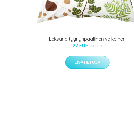
Leksand tyynynpäällinen valkoinen
22 EUR
28 EUR
LISÄTIETOJA