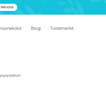
 TARJOUS
Huonekalut
Blogi
Tuotemerkit
ynynpäälliset