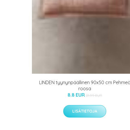
LINDEN tyynynpäällinen 90x50 cm Pehme
roosa
8.8 EUR
21.99 EUR
LISÄTIETOJA