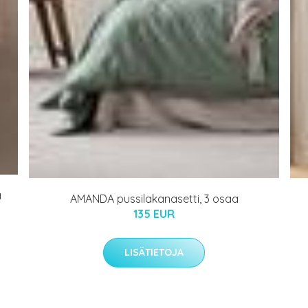
ä
AMANDA pussilakanasetti, 3 osaa
135 EUR
LISÄTIETOJA