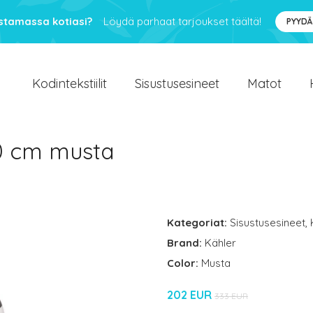
ustamassa kotiasi?
Löydä parhaat tarjoukset täältä!
PYYDÄ
Kodintekstiilit
Sisustusesineet
Matot
0 cm musta
Kategoriat:
Sisustusesineet
,
Brand:
Kähler
Color:
Musta
202 EUR
333 EUR