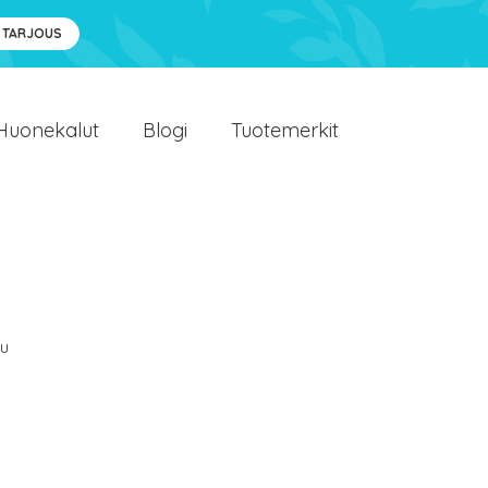
 TARJOUS
Huonekalut
Blogi
Tuotemerkit
u