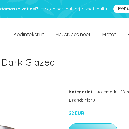
ustamassa kotiasi?
Löydä parhaat tarjoukset täältä!
PYYDÄ
Kodintekstiilit
Sisustusesineet
Matot
 Dark Glazed
Kategoriat:
Tuotemerkit
,
Men
Brand:
Menu
22 EUR