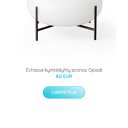
Échasse kynttilälyhty pronssi Opaali
80 EUR
LISÄTIETOJA