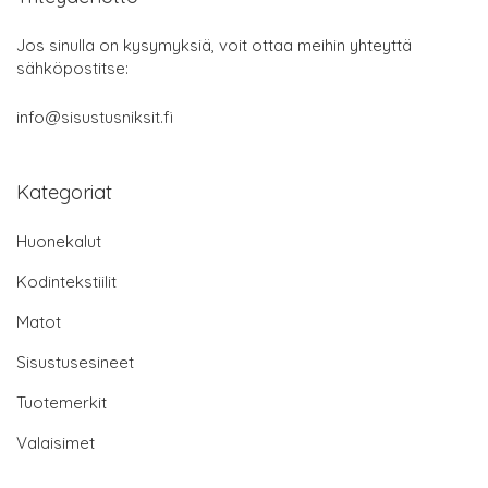
Jos sinulla on kysymyksiä, voit ottaa meihin yhteyttä
sähköpostitse:
info@sisustusniksit.fi
Kategoriat
Huonekalut
Kodintekstiilit
Matot
Sisustusesineet
Tuotemerkit
Valaisimet