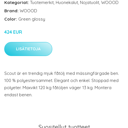
Kategoriat:
Tuotemerkit
,
Huonekalut
,
Nojatuolit
,
WOOOD
Brand:
WOOOD
Color:
Green glossy
424 EUR
LISÄTIETOJA
Scout är en trendig mjuk fåtölj med mässingfärgade ben.
100 % polyestersammet. Elegant och enkel. Stoppad med
polyeter. Maxvikt 120 kg fåtöljen väger 13 kg. Montera
endast benen.
Suositellut tuotteet