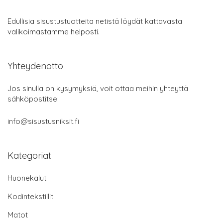
Edullisia sisustustuotteita netistä löydät kattavasta
valikoimastamme helposti.
Yhteydenotto
Jos sinulla on kysymyksiä, voit ottaa meihin yhteyttä
sähköpostitse:
info@sisustusniksit.fi
Kategoriat
Huonekalut
Kodintekstiilit
Matot