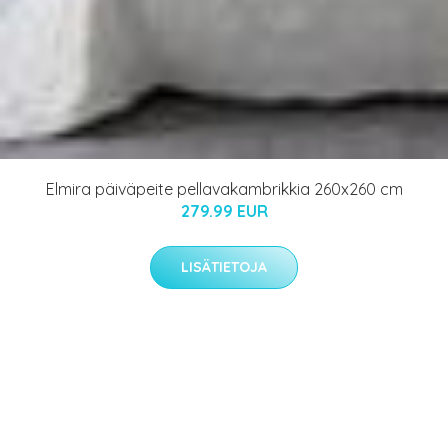
Elmira päiväpeite pellavakambrikkia 260x260 cm
279.99 EUR
LISÄTIETOJA