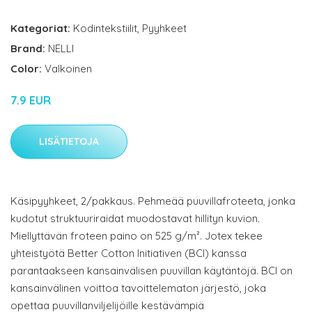
Kategoriat:
Kodintekstiilit
,
Pyyhkeet
Brand:
NELLI
Color:
Valkoinen
7.9 EUR
LISÄTIETOJA
Käsipyyhkeet, 2/pakkaus. Pehmeää puuvillafroteeta, jonka
kudotut struktuuriraidat muodostavat hillityn kuvion.
Miellyttävän froteen paino on 525 g/m². Jotex tekee
yhteistyötä Better Cotton Initiativen (BCI) kanssa
parantaakseen kansainvälisen puuvillan käytäntöjä. BCI on
kansainvälinen voittoa tavoittelematon järjestö, joka
opettaa puuvillanviljelijöille kestävämpiä