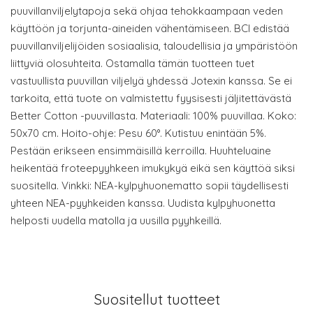
puuvillanviljelytapoja sekä ohjaa tehokkaampaan veden
käyttöön ja torjunta-aineiden vähentämiseen. BCI edistää
puuvillanviljelijöiden sosiaalisia, taloudellisia ja ympäristöön
liittyviä olosuhteita. Ostamalla tämän tuotteen tuet
vastuullista puuvillan viljelyä yhdessä Jotexin kanssa. Se ei
tarkoita, että tuote on valmistettu fyysisesti jäljitettävästä
Better Cotton -puuvillasta. Materiaali: 100% puuvillaa. Koko:
50x70 cm. Hoito-ohje: Pesu 60°. Kutistuu enintään 5%.
Pestään erikseen ensimmäisillä kerroilla. Huuhteluaine
heikentää froteepyyhkeen imukykyä eikä sen käyttöä siksi
suositella. Vinkki: NEA-kylpyhuonematto sopii täydellisesti
yhteen NEA-pyyhkeiden kanssa. Uudista kylpyhuonetta
helposti uudella matolla ja uusilla pyyhkeillä.
Suositellut tuotteet