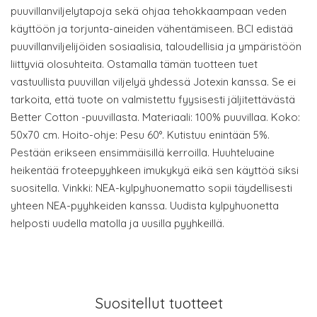
puuvillanviljelytapoja sekä ohjaa tehokkaampaan veden
käyttöön ja torjunta-aineiden vähentämiseen. BCI edistää
puuvillanviljelijöiden sosiaalisia, taloudellisia ja ympäristöön
liittyviä olosuhteita. Ostamalla tämän tuotteen tuet
vastuullista puuvillan viljelyä yhdessä Jotexin kanssa. Se ei
tarkoita, että tuote on valmistettu fyysisesti jäljitettävästä
Better Cotton -puuvillasta. Materiaali: 100% puuvillaa. Koko:
50x70 cm. Hoito-ohje: Pesu 60°. Kutistuu enintään 5%.
Pestään erikseen ensimmäisillä kerroilla. Huuhteluaine
heikentää froteepyyhkeen imukykyä eikä sen käyttöä siksi
suositella. Vinkki: NEA-kylpyhuonematto sopii täydellisesti
yhteen NEA-pyyhkeiden kanssa. Uudista kylpyhuonetta
helposti uudella matolla ja uusilla pyyhkeillä.
Suositellut tuotteet