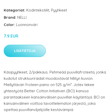
Kategoriat:
Kodintekstiilit
,
Pyyhkeet
Brand:
NELLI
Color:
Luonnonväri
7.9 EUR
LISÄTIETOJA
Käsipyyhkeet, 2/pakkaus. Pehmeää puuvillafroteeta, jonka
kudotut struktuuriraidat muodostavat hillityn kuvion.
Miellyttävän froteen paino on 525 g/m². Jotex tekee
yhteistyötä Better Cotton Initiativen (BCI) kanssa
parantaakseen kansainvälisen puuvillan käytäntöjä. BCI on
kansainvälinen voittoa tavoittelematon järjestö, joka
opettaa puuvillanviljelijöille kestävämpiä