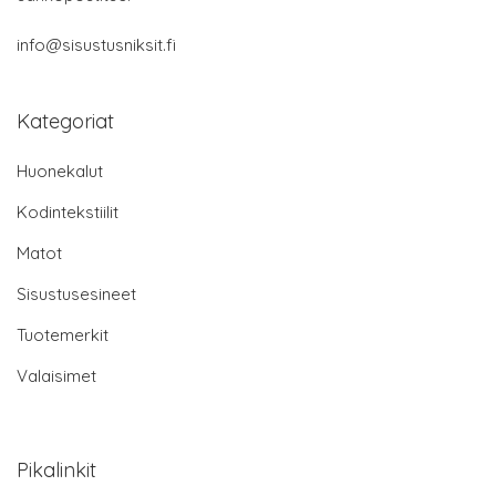
info@sisustusniksit.fi
Kategoriat
Huonekalut
Kodintekstiilit
Matot
Sisustusesineet
Tuotemerkit
Valaisimet
Pikalinkit