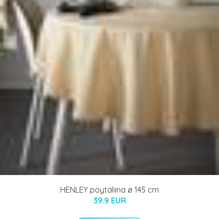
HENLEY pöytäliina ø 145 cm
39.9 EUR