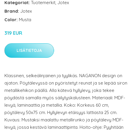
Kategoriat:
Tuotemerkit
,
Jotex
Brand:
Jotex
Color:
Musta
319 EUR
LISÄTIETOJA
Klassinen, selkeälinjainen ja tyylikäs. NAGANON design on
ajaton. Pöytälevyssä on pyöristetyt reunat ja se lepää siron
metallikehikon päällä. Alla kätevä hyllylevy, joka tekee
pöydästä samalla myös säilytyskalusteen. Materiaali: MDF-
levyä, laminaattia ja metallia. Koko: Korkeus 60 cm,
pöytälevy 50x75 cm. Hyllylevyn etäisyys lattiasta 25 cm.
Kuvaus: Mustaksi maalattu metallirunko ja pöytälevy MDF-
levyä, jossa kestävä laminaattipinta. Hoito-ohje: Pyyhitään