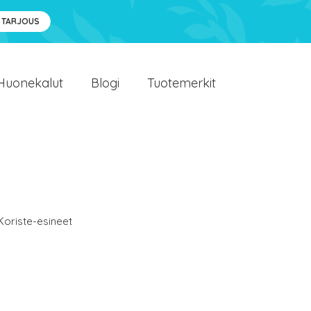
 TARJOUS
Huonekalut
Blogi
Tuotemerkit
Koriste-esineet