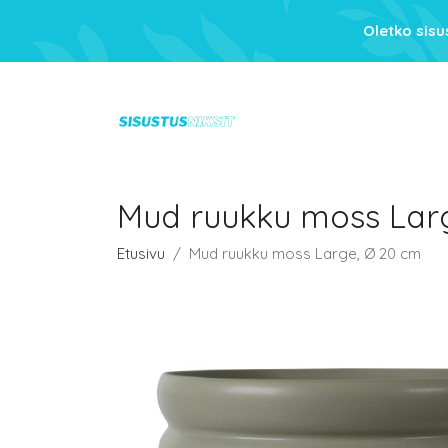
Oletko sis
Mud ruukku moss Lar
Etusivu
Mud ruukku moss Large, Ø 20 cm