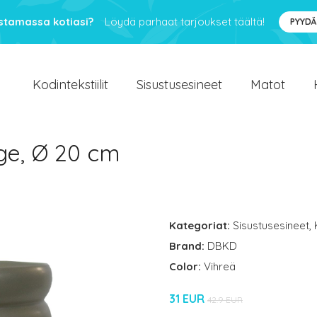
ustamassa kotiasi?
Löydä parhaat tarjoukset täältä!
PYYDÄ
Kodintekstiilit
Sisustusesineet
Matot
ge, Ø 20 cm
Kategoriat:
Sisustusesineet
,
Brand:
DBKD
Color:
Vihreä
31 EUR
42.9 EUR