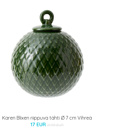
Karen Blixen riippuva tähti Ø 7 cm Vihreä
17 EUR
21.95 EUR