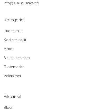
info@sisustusniksit.fi
Kategoriat
Huonekalut
Kodintekstiilit
Matot
Sisustusesineet
Tuotemerkit
Valaisimet
Pikalinkit
Blogi