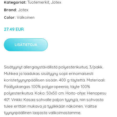
Kategoriat:
Tuotemerkit
,
Jotex
Brand:
Jotex
Color:
Valkoinen
27.49 EUR
LISÄTIETOJA
Sisätyynyt allergiaystävällistä polyesterikuitua, 3/pakk.
Muhkea ja laadukas sisätyyny sopii erinomaisesti
koristetyynynpäällisen sisään. 400 g täytettä. Materiaali:
Päällyskangas 100% polypropeenia, täyte 100%
polyesterikuitua. Koko: 50x50 cm. Hoito-ohje: Hienopesu
40°. Vinkki: Kasaa sohvalle paljon tyynyjä, niin sohvasta
tulee erittäin mukava ja tyylikkään näköinen. Valitse
tyynynpäällinen laajasta valikoimastamme.