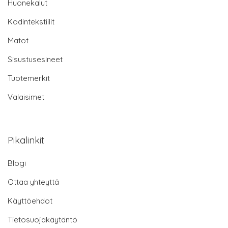
Huonekalut
Kodintekstiilit
Matot
Sisustusesineet
Tuotemerkit
Valaisimet
Pikalinkit
Blogi
Ottaa yhteyttä
Käyttöehdot
Tietosuojakäytäntö