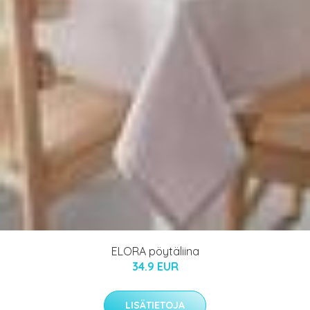
ELORA pöytäliina
34.9 EUR
LISÄTIETOJA