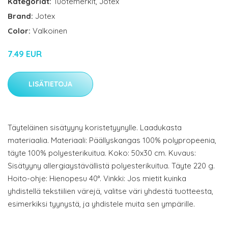
Kategoriat:
Tuotemerkit
,
Jotex
Brand:
Jotex
Color:
Valkoinen
7.49 EUR
LISÄTIETOJA
Täyteläinen sisätyyny koristetyynylle. Laadukasta
materiaalia. Materiaali: Päällyskangas 100% polypropeenia,
täyte 100% polyesterikuitua. Koko: 50x30 cm. Kuvaus:
Sisätyyny allergiaystävällistä polyesterikuitua. Täyte 220 g.
Hoito-ohje: Hienopesu 40°. Vinkki: Jos mietit kuinka
yhdistellä tekstiilien värejä, valitse väri yhdestä tuotteesta,
esimerkiksi tyynystä, ja yhdistele muita sen ympärille.