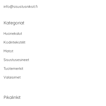
info@sisustusniksit.fi
Kategoriat
Huonekalut
Kodintekstiilit
Matot
Sisustusesineet
Tuotemerkit
Valaisimet
Pikalinkit