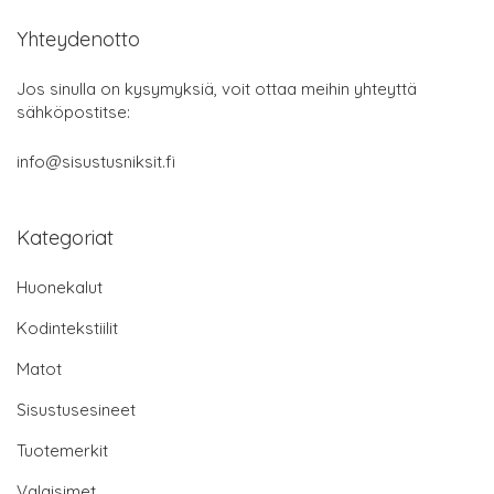
Yhteydenotto
Jos sinulla on kysymyksiä, voit ottaa meihin yhteyttä
sähköpostitse:
info@sisustusniksit.fi
Kategoriat
Huonekalut
Kodintekstiilit
Matot
Sisustusesineet
Tuotemerkit
Valaisimet