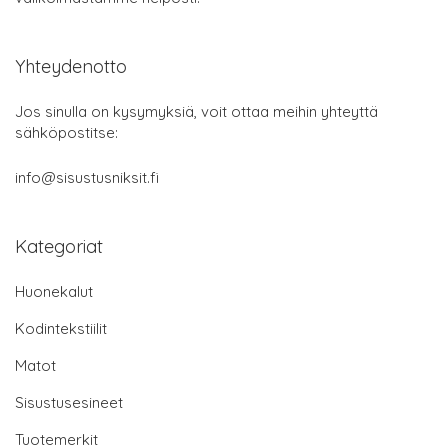
Yhteydenotto
Jos sinulla on kysymyksiä, voit ottaa meihin yhteyttä
sähköpostitse:
info@sisustusniksit.fi
Kategoriat
Huonekalut
Kodintekstiilit
Matot
Sisustusesineet
Tuotemerkit