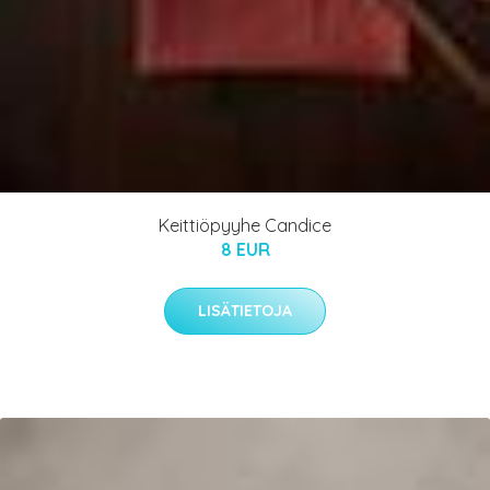
Keittiöpyyhe Candice
8 EUR
LISÄTIETOJA