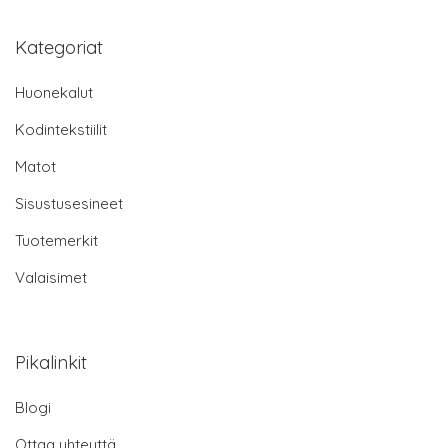
Kategoriat
Huonekalut
Kodintekstiilit
Matot
Sisustusesineet
Tuotemerkit
Valaisimet
Pikalinkit
Blogi
Ottaa yhteyttä